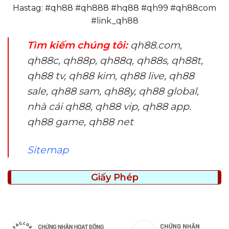
Hastag: #qh88 #qh888 #hq88 #qh99 #qh88com
#link_qh88
Tìm kiếm chúng tôi:
qh88.com,
qh88c, qh88p, qh88q, qh88s, qh88t,
qh88 tv, qh88 kim, qh88 live, qh88
sale, qh88 sam, qh88y, qh88 global,
nhà cái qh88, qh88 vip, qh88 app.
qh88 game, qh88 net
. 100vip,
Sitemap
Giấy Phép