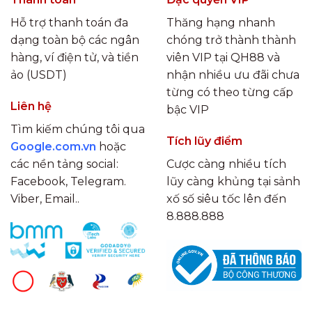
Hỗ trợ thanh toán đa
Thăng hạng nhanh
dạng toàn bộ các ngân
chóng trở thành thành
hàng, ví điện tử, và tiền
viên VIP tại QH88 và
ảo (USDT)
nhận nhiều ưu đãi chưa
từng có theo từng cấp
Liên hệ
bậc VIP
Tìm kiếm chúng tôi qua
Tích lũy điểm
Google.com.vn
hoặc
các nền tảng social:
Cược càng nhiều tích
Facebook, Telegram.
lũy càng khủng tại sảnh
Viber, Email..
xố số siêu tốc lên đến
8.888.888