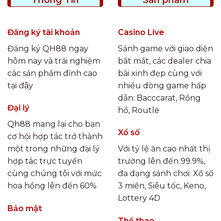
Đăng ký tài khoản
Casino Live
Đăng ký QH88 ngay
Sảnh game với giao diện
hôm nay và trải nghiệm
bắt mắt, các dealer chia
các sản phẩm đỉnh cao
bài xinh đẹp cùng với
tại đây
nhiều dòng game hấp
dẫn: Bacccarat, Rồng
Đại lý
hổ, Routle
Qh88 mang lại cho bạn
Xổ số
cơ hội hợp tác trở thành
một trong những đại lý
Với tỷ lệ ăn cao nhất thị
hợp tác trực tuyến
trường lên đến 99.9%,
cùng chúng tôi với mức
đa dạng sảnh chơi: Xổ số
hoa hồng lên đến 60%
3 miền, Siêu tốc, Keno,
Lottery 4D
Bảo mật
Thể thao