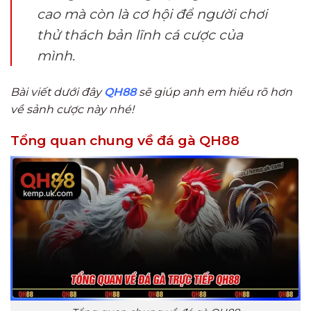
cao mà còn là cơ hội để người chơi
thử thách bản lĩnh cá cược của
mình.
Bài viết dưới đây
QH88
sẽ giúp anh em hiểu rõ hơn
về sảnh cược này nhé!
Tổng quan chung về đá gà QH88