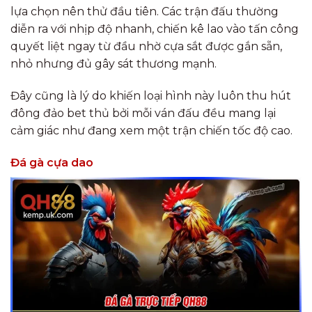
lựa chọn nên thử đầu tiên. Các trận đấu thường
diễn ra với nhịp độ nhanh, chiến kê lao vào tấn công
quyết liệt ngay từ đầu nhờ cựa sắt được gắn sẵn,
nhỏ nhưng đủ gây sát thương mạnh.
Đây cũng là lý do khiến loại hình này luôn thu hút
đông đảo bet thủ bởi mỗi ván đấu đều mang lại
cảm giác như đang xem một trận chiến tốc độ cao.
Đá gà cựa dao