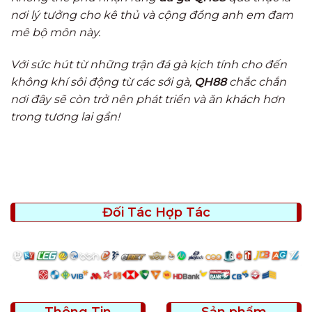
nơi lý tưởng cho kê thủ và cộng đồng anh em đam
mê bộ môn này.
Với sức hút từ những trận đá gà kịch tính cho đến
không khí sôi động từ các sới gà,
QH88
chắc chắn
nơi đây sẽ còn trở nên phát triển và ăn khách hơn
trong tương lai gần!
Đối Tác Hợp Tác
Thông Tin
Sản phẩm