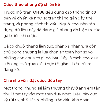
Cược theo phong độ chiến kê
Trước mỗi trận,
QH88
đều cung cấp thông tin cơ
bản về chiến kê như: số trận thắng gần đây, thể
trạng, và phong cách thi đấu. Người chơi nên tận
dụng dữ liệu này để đánh giá phong độ hiện tại của
gà trước khi cược.
Gà có chuỗi thắng liên tục, phản xạ nhanh, ra đòn
chủ động thường là lựa chọn an toàn hơn so với
những con chưa có gì nổi bật. Đây là cách chơi dựa
trên logic và quan sát thực tế, giảm thiểu rủi ro
đáng kể.
Chia nhỏ vốn, đặt cược đều tay
Một trong những sai lầm thường thấy ở anh em tân
thủ là tất tay vào một trận duy nhất. Điều này cực
kỳ rủi ro, nhất là với những trận đấu khó đoán.